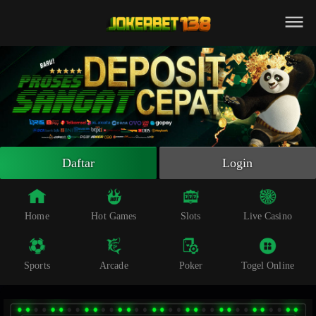
Beranda
Slot Online
Live Casino
Sportsbook
Arcade
Togel Online
Daftar
Login
Poker
Whatsapp
Home
Hot Games
Slots
Live Casino
Telegram
Sports
Arcade
Poker
Togel Online
Livechat