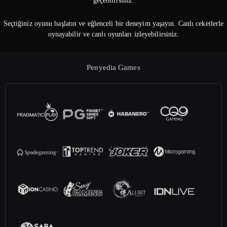
geçebilirsiniz.
Seçtiğiniz oyunu başlatın ve eğlenceli bir deneyim yaşayın. Canlı ceketlerle
oynayabilir ve canlı oyunları izleyebilirsiniz.
Penyedia Games