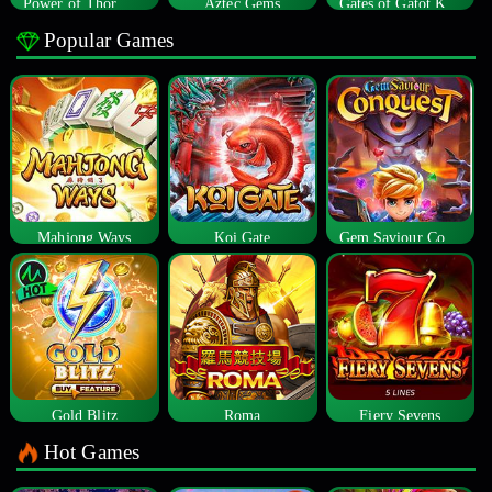
Power of Thor Megaways
Aztec Gems
Gates of Gatot Kaca
Popular Games
Mahjong Ways
Koi Gate
Gem Saviour Conquest
Gold Blitz
Roma
Fiery Sevens
Hot Games