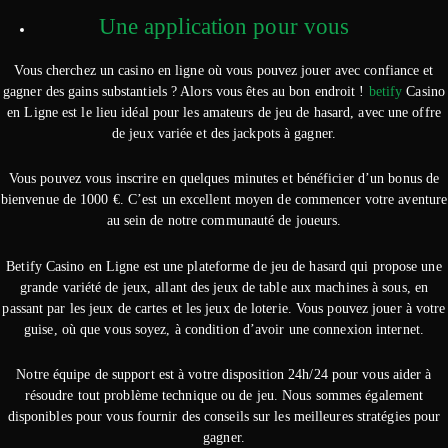
Une application pour vous
Vous cherchez un casino en ligne où vous pouvez jouer avec confiance et
gagner des gains substantiels ? Alors vous êtes au bon endroit !
betify
Casino
en Ligne est le lieu idéal pour les amateurs de jeu de hasard, avec une offre
de jeux variée et des jackpots à gagner.
Vous pouvez vous inscrire en quelques minutes et bénéficier d’un bonus de
bienvenue de 1000 €. C’est un excellent moyen de commencer votre aventure
au sein de notre communauté de joueurs.
Betify Casino en Ligne est une plateforme de jeu de hasard qui propose une
grande variété de jeux, allant des jeux de table aux machines à sous, en
passant par les jeux de cartes et les jeux de loterie. Vous pouvez jouer à votre
guise, où que vous soyez, à condition d’avoir une connexion internet.
Notre équipe de support est à votre disposition 24h/24 pour vous aider à
résoudre tout problème technique ou de jeu. Nous sommes également
disponibles pour vous fournir des conseils sur les meilleures stratégies pour
gagner.