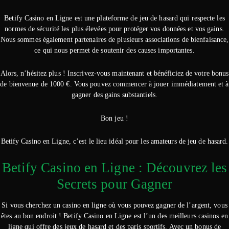
Betify Casino en Ligne est une plateforme de jeu de hasard qui respecte les
normes de sécurité les plus élevées pour protéger vos données et vos gains.
Nous sommes également partenaires de plusieurs associations de bienfaisance,
ce qui nous permet de soutenir des causes importantes.
Alors, n’hésitez plus ! Inscrivez-vous maintenant et bénéficiez de votre bonus
de bienvenue de 1000 €. Vous pouvez commencer à jouer immédiatement et à
gagner des gains substantiels.
Bon jeu !
Betify Casino en Ligne, c’est le lieu idéal pour les amateurs de jeu de hasard.
Betify Casino en Ligne : Découvrez les
Secrets pour Gagner
Si vous cherchez un casino en ligne où vous pouvez gagner de l’argent, vous
êtes au bon endroit ! Betify Casino en Ligne est l’un des meilleurs casinos en
ligne qui offre des jeux de hasard et des paris sportifs. Avec un bonus de