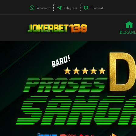
Whatsapp
Telegram
Livechat
BERAN