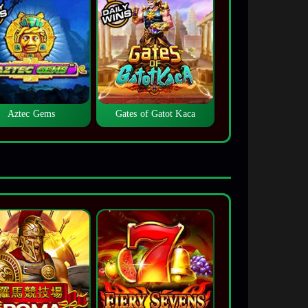
Aztec Gems
Gates of Gatot Kaca