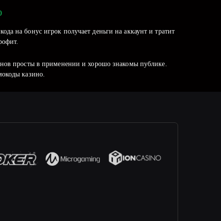
о
да на бонус игрок получает деньги на аккаунт и тратит
рофит.
онов просты в применении и хорошо знакомы публике.
мокоды казино.