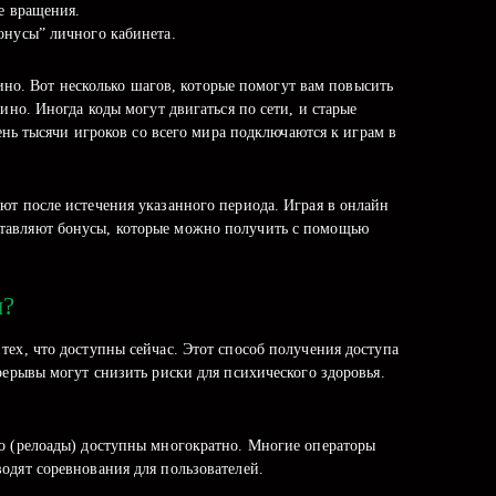
е вращения.
онусы” личного кабинета.
но. Вот несколько шагов, которые помогут вам повысить
ино. Иногда коды могут двигаться по сети, и старые
ь тысячи игроков со всего мира подключаются к играм в
ют после истечения указанного периода. Играя в онлайн
оставляют бонусы, которые можно получить с помощью
и?
ех, что доступны сейчас. Этот способ получения доступа
рерывы могут снизить риски для психического здоровья.
о (релоады) доступны многократно. Многие операторы
одят соревнования для пользователей.