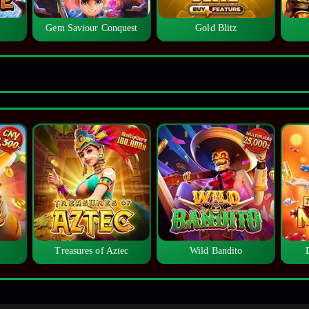
Gem Saviour Conquest
Gold Blitz
Treasures of Aztec
Wild Bandito