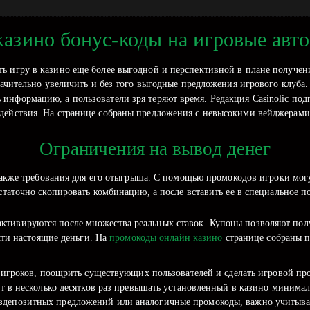
азино бонус-коды на игровые авто
ть игру в казино еще более выгодной и перспективной в плане получе
чительно увеличить и без того выгодные предложения игрового клуба.
 информацию, а пользователи зря теряют время. Редакция Casinolic по
 действия. На странице собраны предложения с невысокими вейджерами
Ограничения на вывод денег
акже требования для его отыгрыша. С помощью промокодов игроки мог
статочно скопировать комбинацию, а после вставить ее в специальное по
ктивируются после множества реальных ставок. Купоны позволяют пол
сти настоящие деньги. На
промокоды онлайн казино
странице собраны п
игроков, поощрить существующих пользователей и сделать игровой пр
т в несколько десятков раз превышать установленный в казино минимал
ездепозитных предложений или аналогичные промокоды, важно учитывать