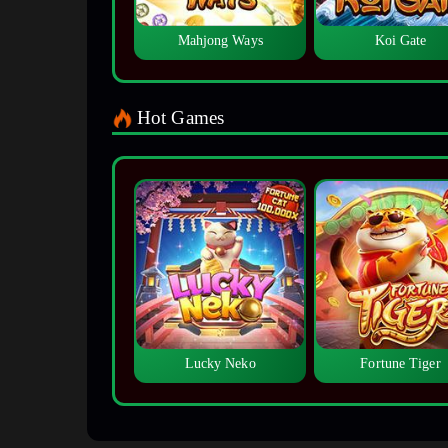
Mahjong Ways
Koi Gate
Hot Games
Lucky Neko
Fortune Tiger