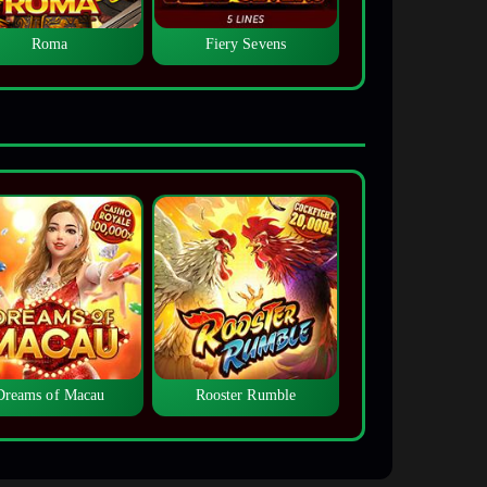
Roma
Fiery Sevens
Dreams of Macau
Rooster Rumble