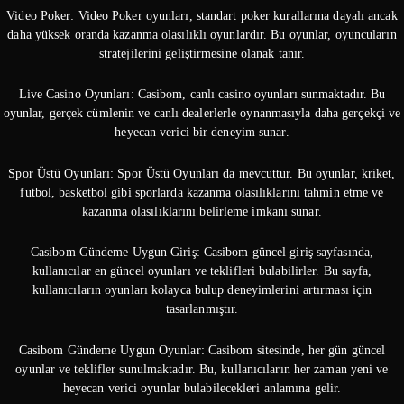
Video Poker: Video Poker oyunları, standart poker kurallarına dayalı ancak
daha yüksek oranda kazanma olasılıklı oyunlardır. Bu oyunlar, oyuncuların
stratejilerini geliştirmesine olanak tanır.
Live Casino Oyunları: Casibom, canlı casino oyunları sunmaktadır. Bu
oyunlar, gerçek cümlenin ve canlı dealerlerle oynanmasıyla daha gerçekçi ve
heyecan verici bir deneyim sunar.
Spor Üstü Oyunları: Spor Üstü Oyunları da mevcuttur. Bu oyunlar, kriket,
futbol, basketbol gibi sporlarda kazanma olasılıklarını tahmin etme ve
kazanma olasılıklarını belirleme imkanı sunar.
Casibom Gündeme Uygun Giriş: Casibom güncel giriş sayfasında,
kullanıcılar en güncel oyunları ve teklifleri bulabilirler. Bu sayfa,
kullanıcıların oyunları kolayca bulup deneyimlerini artırması için
tasarlanmıştır.
Casibom Gündeme Uygun Oyunlar: Casibom sitesinde, her gün güncel
oyunlar ve teklifler sunulmaktadır. Bu, kullanıcıların her zaman yeni ve
heyecan verici oyunlar bulabilecekleri anlamına gelir.