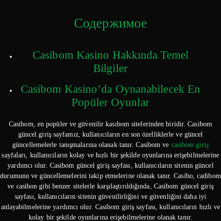
Содержимое
Casibom Kasino Hakkında Temel
Bilgiler
Casibom Kasino’da Oynanabilecek En
Popüler Oyunlar
Casibom, en popüler ve güvenilir kasıbom sitelerinden biridir. Casibom
güncel giriş sayfamız, kullanıcıların en son özelliklerle ve güncel
güncellemelerle tanışmalarına olanak tanır. Casibom ve
casibom giriş
sayfaları, kullanıcıların kolay ve hızlı bir şekilde oyunlarına erişebilmelerine
yardımcı olur. Casibom güncel giriş sayfası, kullanıcıların sitenin güncel
durumunu ve güncellemelerini takip etmelerine olanak tanır. Casibo, cadibom
ve casibon gibi benzer sitelerle karşılaştırıldığında, Casibom güncel giriş
sayfası, kullanıcıların sitenin güvenilirliğini ve güvenliğini daha iyi
anlayabilmelerine yardımcı olur. Casibom giriş sayfası, kullanıcıların hızlı ve
kolay bir şekilde oyunlarına erişebilmelerine olanak tanır.