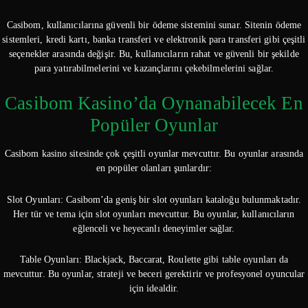
Casibom, kullanıcılarına güvenli bir ödeme sistemini sunar. Sitenin ödeme
sistemleri, kredi kartı, banka transferi ve elektronik para transferi gibi çeşitli
seçenekler arasında değişir. Bu, kullanıcıların rahat ve güvenli bir şekilde
para yatırabilmelerini ve kazançlarını çekebilmelerini sağlar.
Casibom Kasino’da Oynanabilecek En
Popüler Oyunlar
Casibom kasino sitesinde çok çeşitli oyunlar mevcuttır. Bu oyunlar arasında
en popüler olanları şunlardır:
Slot Oyunları: Casibom’da geniş bir slot oyunları kataloğu bulunmaktadır.
Her tür ve tema için slot oyunları mevcuttur. Bu oyunlar, kullanıcıların
eğlenceli ve heyecanlı deneyimler sağlar.
Table Oyunları: Blackjack, Baccarat, Roulette gibi table oyunları da
mevcuttur. Bu oyunlar, strateji ve beceri gerektirir ve profesyonel oyuncular
için idealdir.