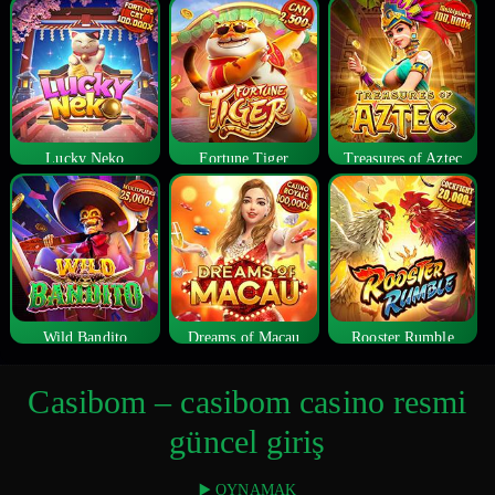
Lucky Neko
Fortune Tiger
Treasures of Aztec
Wild Bandito
Dreams of Macau
Rooster Rumble
Casibom – casibom casino resmi
güncel giriş
▶️ OYNAMAK