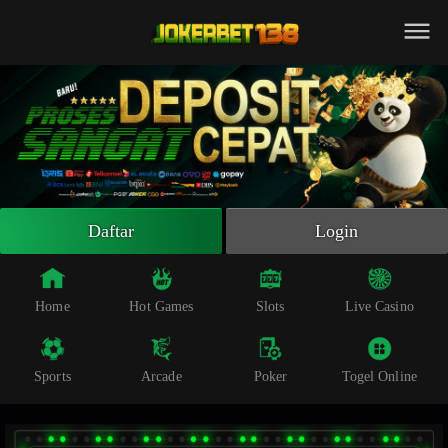
Beranda
Slot Online
Live Casino
Sportsbook
Arcade
Togel Online
Daftar
Login
Poker
Whatsapp
Home
Hot Games
Slots
Live Casino
Telegram
Sports
Arcade
Poker
Togel Online
Livechat