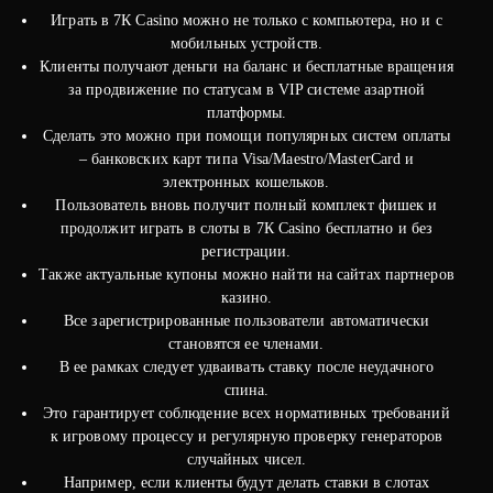
Играть в 7К Casino можно не только с компьютера, но и с
мобильных устройств.
Клиенты получают деньги на баланс и бесплатные вращения
за продвижение по статусам в VIP системе азартной
платформы.
Сделать это можно при помощи популярных систем оплаты
– банковских карт типа Visa/Maestro/MasterCard и
электронных кошельков.
Пользователь вновь получит полный комплект фишек и
продолжит играть в слоты в 7К Casino бесплатно и без
регистрации.
Также актуальные купоны можно найти на сайтах партнеров
казино.
Все зарегистрированные пользователи автоматически
становятся ее членами.
В ее рамках следует удваивать ставку после неудачного
спина.
Это гарантирует соблюдение всех нормативных требований
к игровому процессу и регулярную проверку генераторов
случайных чисел.
Например, если клиенты будут делать ставки в слотах