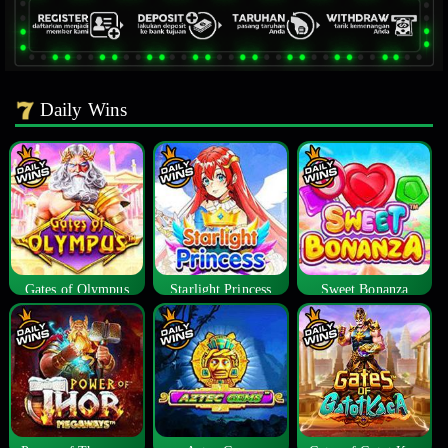
Daily Wins
Gates of Olympus
Starlight Princess
Sweet Bonanza