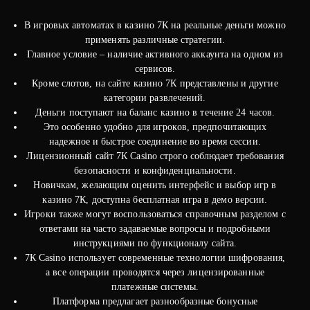
В игровых автоматах в казино 7К на реальные деньги можно
применять различные стратегии.
Главное условие – наличие активного аккаунта на одном из
сервисов.
Кроме слотов, на сайте казино 7К представлены и другие
категории развлечений.
Деньги поступают на баланс казино в течение 24 часов.
Это особенно удобно для игроков, предпочитающих
надежное и быстрое соединение во время сессии.
Лицензионный сайт 7К Casino строго соблюдает требования
безопасности и конфиденциальности.
Новичкам, желающим оценить интерфейс и выбор игр в
казино 7К, доступна бесплатная игра в демо версии.
Игроки также могут воспользоваться справочным разделом с
ответами на часто задаваемые вопросы и подробными
инструкциями по функционалу сайта.
7К Casino использует современные технологии шифрования,
а все операции проводятся через лицензированные
платежные системы.
Платформа предлагает разнообразные бонусные