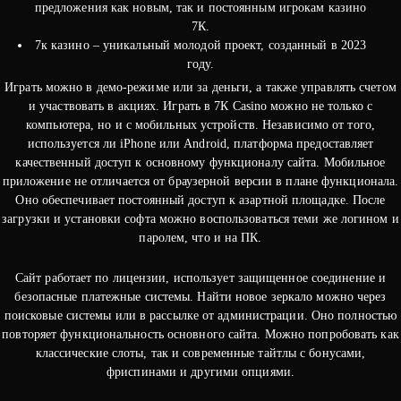
предложения как новым, так и постоянным игрокам казино
7К.
7к казино – уникальный молодой проект, созданный в 2023
году.
Играть можно в демо-режиме или за деньги, а также управлять счетом
и участвовать в акциях. Играть в 7К Casino можно не только с
компьютера, но и с мобильных устройств. Независимо от того,
используется ли iPhone или Android, платформа предоставляет
качественный доступ к основному функционалу сайта. Мобильное
приложение не отличается от браузерной версии в плане функционала.
Оно обеспечивает постоянный доступ к азартной площадке. После
загрузки и установки софта можно воспользоваться теми же логином и
паролем, что и на ПК.
Сайт работает по лицензии, использует защищенное соединение и
безопасные платежные системы. Найти новое зеркало можно через
поисковые системы или в рассылке от администрации. Оно полностью
повторяет функциональность основного сайта. Можно попробовать как
классические слоты, так и современные тайтлы с бонусами,
фриспинами и другими опциями.