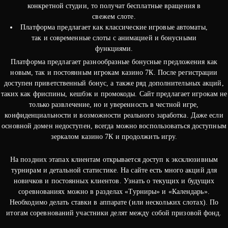
конкретной студии, то получат бесплатные вращения в
свежем слоте.
Платформа предлагает как классические игровые автоматы,
так и современные слоты с анимацией и бонусными
функциями.
Платформа предлагает разнообразные бонусные предложения как
новым, так и постоянным игрокам казино 7К. После регистрации
доступен приветственный бонус, а также ряд дополнительных акций,
таких как фриспины, кешбэк и промокоды. Сайт предлагает игрокам не
только развлечение, но и уверенность в честной игре,
конфиденциальности и возможности реального заработка. Даже если
основной домен недоступен, всегда можно воспользоваться доступным
зеркалом казино 7К и продолжить игру.
На поздних этапах клиентам открывается доступ к эксклюзивным
турнирам и детальной статистике. На сайте есть много акций для
новичков и постоянных клиентов. Узнать о текущих и будущих
соревнованиях можно в разделах «Турниры» и «Календарь».
Необходимо делать ставки в аппарате (или нескольких слотах). По
итогам соревнований участники делят между собой призовой фонд.