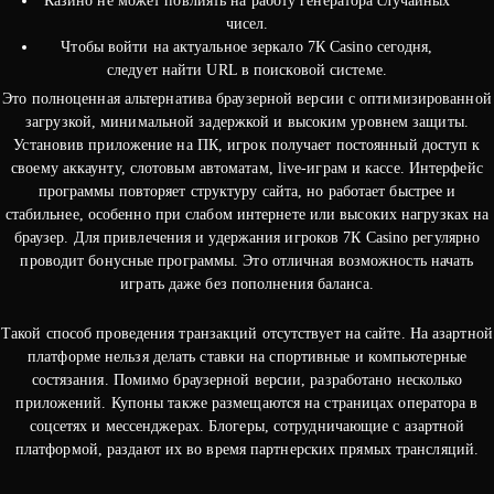
Казино не может повлиять на работу генератора случайных
чисел.
Чтобы войти на актуальное зеркало 7К Casino сегодня,
следует найти URL в поисковой системе.
Это полноценная альтернатива браузерной версии с оптимизированной
загрузкой, минимальной задержкой и высоким уровнем защиты.
Установив приложение на ПК, игрок получает постоянный доступ к
своему аккаунту, слотовым автоматам, live-играм и кассе. Интерфейс
программы повторяет структуру сайта, но работает быстрее и
стабильнее, особенно при слабом интернете или высоких нагрузках на
браузер. Для привлечения и удержания игроков 7К Casino регулярно
проводит бонусные программы. Это отличная возможность начать
играть даже без пополнения баланса.
Такой способ проведения транзакций отсутствует на сайте. На азартной
платформе нельзя делать ставки на спортивные и компьютерные
состязания. Помимо браузерной версии, разработано несколько
приложений. Купоны также размещаются на страницах оператора в
соцсетях и мессенджерах. Блогеры, сотрудничающие с азартной
платформой, раздают их во время партнерских прямых трансляций.