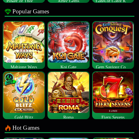
Power of Thor Megaways
Aztec Gems
Gates of Gatot Kaca
Popular Games
Mahjong Ways
Koi Gate
Gem Saviour Conquest
Gold Blitz
Roma
Fiery Sevens
Hot Games