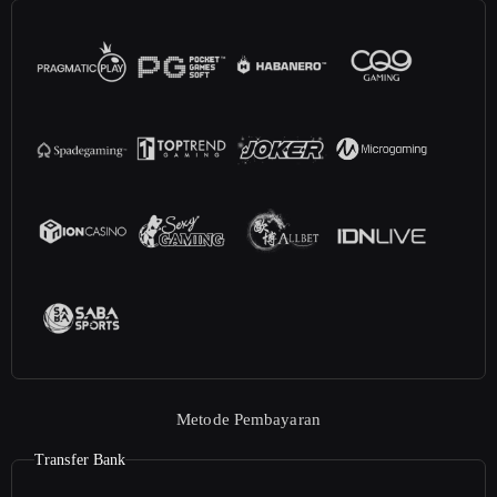
Metode Pembayaran
Transfer Bank