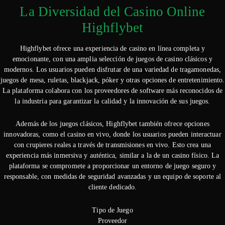
La Diversidad del Casino Online
Highflybet
Highflybet ofrece una experiencia de casino en línea completa y
emocionante, con una amplia selección de juegos de casino clásicos y
modernos. Los usuarios pueden disfrutar de una variedad de tragamonedas,
juegos de mesa, ruletas, blackjack, póker y otras opciones de entretenimiento.
La plataforma colabora con los proveedores de software más reconocidos de
la industria para garantizar la calidad y la innovación de sus juegos.
Además de los juegos clásicos, Highflybet también ofrece opciones
innovadoras, como el casino en vivo, donde los usuarios pueden interactuar
con crupieres reales a través de transmisiones en vivo. Esto crea una
experiencia más inmersiva y auténtica, similar a la de un casino físico. La
plataforma se compromete a proporcionar un entorno de juego seguro y
responsable, con medidas de seguridad avanzadas y un equipo de soporte al
cliente dedicado.
Tipo de Juego
Proveedor