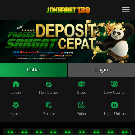
Beranda
Slot Online
Live Casino
Sportsbook
Arcade
Togel Online
Daftar
Login
Poker
Whatsapp
Home
Hot Games
Slots
Live Casino
Telegram
Sports
Arcade
Poker
Togel Online
Livechat