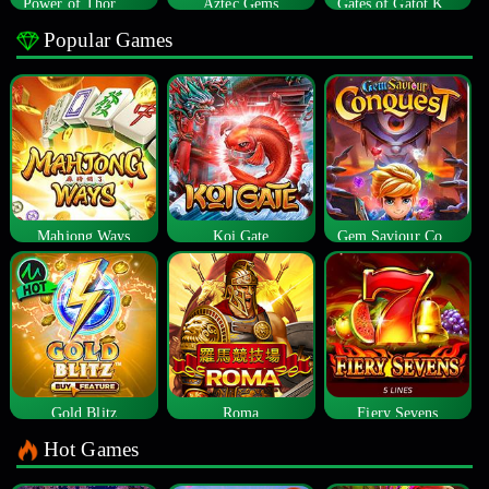
Power of Thor Megaways
Aztec Gems
Gates of Gatot Kaca
Popular Games
Mahjong Ways
Koi Gate
Gem Saviour Conquest
Gold Blitz
Roma
Fiery Sevens
Hot Games