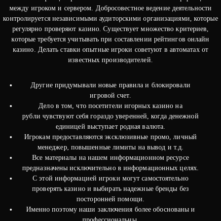
между игроком и сервером. Добросовестное ведение деятельности
контролируется независимыми аудиторскими организациями, которые
регулярно проверяют казино. Существует множество критериев,
которые требуется учитывать при составлении рейтингов онлайн
казино. Делать ставки опытные игроки советуют в автоматах от
известных производителей.
Другие придумывали новые правила и блокировали
игровой счет.
Дело в том, что посетители игорных казино на
рубли чувствуют себя гораздо уверенней, когда денежной
единицей выступает родная валюта.
Игрокам предоставляются эксклюзивные промо, личный
менеджер, повышенные лимиты на вывод и т.д.
Все материалы на нашем информационном ресурсе
предназначены исключительно в информационных целях.
С этой информацией игроки могут самостоятельно
проверять казино и выбирать надежные бренды без
посторонней помощи.
Именно поэтому наши заключения более обоснованы и
профессиональны.