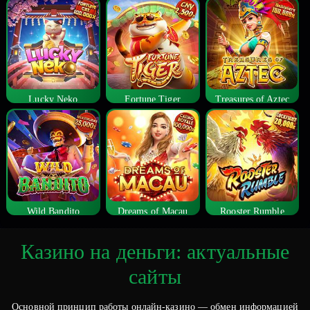
Lucky Neko
Fortune Tiger
Treasures of Aztec
Wild Bandito
Dreams of Macau
Rooster Rumble
Казино на деньги: актуальные
сайты
Основной принцип работы онлайн-казино — обмен информацией