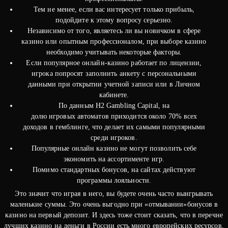
Тем не менее, если вас интересует только прибыль,
подойдите к этому вопросу серьезно.
Независимо от того, являетесь ли вы новичком в сфере
казино или опытным профессионалом, при выборе казино
необходимо учитывать некоторые факторы.
Если популярное онлайн-казино работает по лицензии,
игрока попросят заполнить анкету с персональными
данными при открытии учетной записи или в Личном
кабинете.
По данным H2 Gambling Capital, на
долю игровых автоматов приходится около 70% всех
доходов в гемблинге, что делает их самыми популярными
среди игроков.
Популярные онлайн казино не могут позволить себе
экономить на ассортименте игр.
Помимо стандартных бонусов, на сайтах действуют
программы лояльности.
Это значит что играя в него, вы будете очень часто выигрывать
маленькие суммы. Это очень выгодно при «отмывании»бонусов в
казино на первый депозит. И здесь тоже стоит сказать, что в перечне
лучших казино на деньги в России есть много европейских ресурсов.