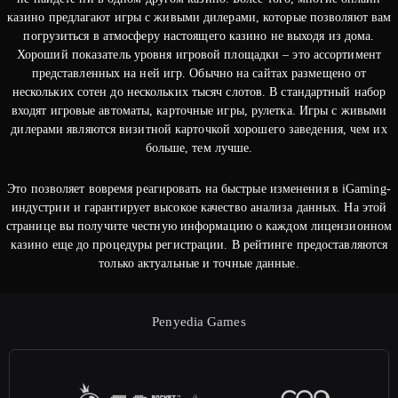
казино предлагают игры с живыми дилерами, которые позволяют вам
погрузиться в атмосферу настоящего казино не выходя из дома.
Хороший показатель уровня игровой площадки – это ассортимент
представленных на ней игр. Обычно на сайтах размещено от
нескольких сотен до нескольких тысяч слотов. В стандартный набор
входят игровые автоматы, карточные игры, рулетка. Игры с живыми
дилерами являются визитной карточкой хорошего заведения, чем их
больше, тем лучше.
Это позволяет вовремя реагировать на быстрые изменения в iGaming-
индустрии и гарантирует высокое качество анализа данных. На этой
странице вы получите честную информацию о каждом лицензионном
казино еще до процедуры регистрации. В рейтинге предоставляются
только актуальные и точные данные.
Penyedia Games