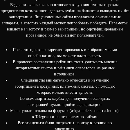
Ведь они очень лояльно относятся к русскоязычным игрокам,
предоставляя возможность держать рубли на балансе и выводить их без
конвертации. Лицензионные сайты предлагают оригинальные
аппараты, в которых каждый может попробовать победить. Параметры
влияют на частоту и размер выигрышей, но сертифицированные
провайдеры не обманывают пользователей.
После того, как вы зарегистрировались в выбранном вами
онлайн казино, вы можете начать играть.
В процессе составления рейтинга стоит учитывать мнения
авторитетных сайтов и рейтинги операторов из разных
источников.
Специалисты внимательно относятся к изучению
ассортимента доступных платежных систем, с помощью
которых можно внести депозит.
Во всех азартных клубах для получения солидных
выигрышей нужно пройти верификацию.
Мы изучили отзывы на форумах (askgamblers.com, casino.ru),
в Telegram и на независимых сайтах.
Все эти деньги были потрачены на игру в различных
заведениях.