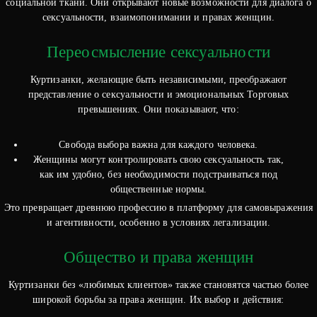
социальной ткани. Они открывают новые возможности для диалога о
сексуальности, взаимопонимании и правах женщин.
Переосмысление сексуальности
Куртизанки, желающие быть независимыми, преображают
представление о сексуальности и эмоциональных Торговых
превышениях. Они показывают, что:
Свобода выбора важна для каждого человека.
Женщины могут контролировать свою сексуальность так,
как им удобно, без необходимости подстраиваться под
общественные нормы.
Это превращает древнюю профессию в платформу для самовыражения
и агентивности, особенно в условиях легализации.
Общество и права женщин
Куртизанки без «любимых клиентов» также становятся частью более
широкой борьбы за права женщин. Их выбор и действия: