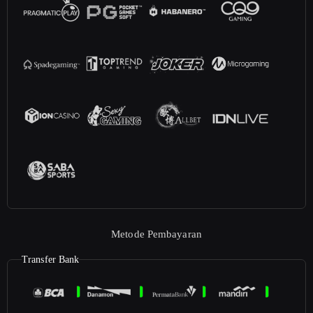
Metode Pembayaran
Transfer Bank