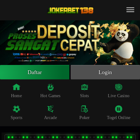
Beranda
Slot Online
Live Casino
Sportsbook
Arcade
Togel Online
Daftar
Login
Poker
Whatsapp
Home
Hot Games
Slots
Live Casino
Telegram
Sports
Arcade
Poker
Togel Online
Livechat