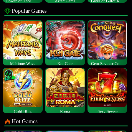
Power of Thor Megaways
Aztec Gems
Gates of Gatot Kaca
Popular Games
Mahjong Ways
Koi Gate
Gem Saviour Conquest
Gold Blitz
Roma
Fiery Sevens
Hot Games