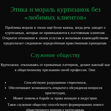
Этика и мораль куртизанок без
«любимых клиентов»
Проблемы морали и этики ещё более важны, когда речь заходит о
куртизанках, которые не привязываются к постоянным клиентам.
Открытое отношение к своим услугам и желаемым взаимодействиям
предполагает следование определённым нравственным принципам.
Служение обществу
Куртизанки, отказываясь от привычных паттернов, делают важный шаг
к общественному признанию своей профессии. Они:
Способствуют разрушению стереотипов,
Обеспечивают возможность открытого обсуждения вопросов
проституции,
Может помочь в борьбе за права женщин в индустрии.
Такое служение обществу способствует формированию нового
общественного мнения о куртизанках.