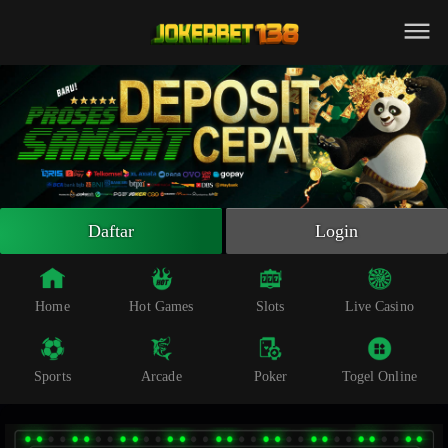
Beranda
Slot Online
Live Casino
Sportsbook
Arcade
Togel Online
Daftar
Login
Poker
Whatsapp
Home
Hot Games
Slots
Live Casino
Telegram
Sports
Arcade
Poker
Togel Online
Livechat