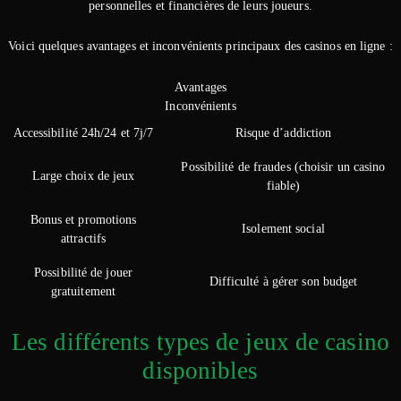
personnelles et financières de leurs joueurs.
Voici quelques avantages et inconvénients principaux des casinos en ligne :
Avantages
Inconvénients
Accessibilité 24h/24 et 7j/7
Risque d’addiction
Possibilité de fraudes (choisir un casino
Large choix de jeux
fiable)
Bonus et promotions
Isolement social
attractifs
Possibilité de jouer
Difficulté à gérer son budget
gratuitement
Les différents types de jeux de casino
disponibles