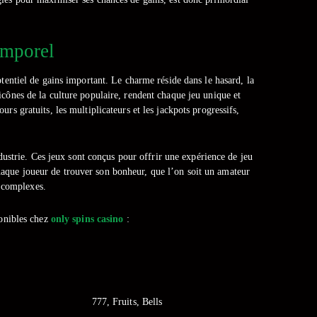
emporel
otentiel de gains important. Le charme réside dans le hasard, la
icônes de la culture populaire, rendent chaque jeu unique et
rs gratuits, les multiplicateurs et les jackpots progressifs,
ustrie. Ces jeux sont conçus pour offrir une expérience de jeu
chaque joueur de trouver son bonheur, que l’on soit un amateur
s complexes.
ponibles chez
only spins casino
:
777, Fruits, Bells