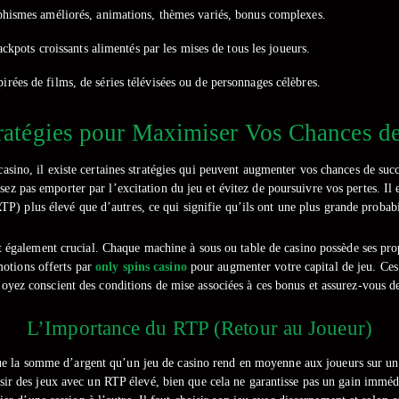
hismes améliorés, animations, thèmes variés, bonus complexes.
ackpots croissants alimentés par les mises de tous les joueurs.
pirées de films, de séries télévisées ou de personnages célèbres.
ratégies pour Maximiser Vos Chances d
asino, il existe certaines stratégies qui peuvent augmenter vos chances de suc
ez pas emporter par l’excitation du jeu et évitez de poursuivre vos pertes. Il 
RTP) plus élevé que d’autres, ce qui signifie qu’ils ont une plus grande probabi
est également crucial. Chaque machine à sous ou table de casino possède ses pr
motions offerts par
only spins casino
pour augmenter votre capital de jeu. Ces 
oyez conscient des conditions de mise associées à ces bonus et assurez-vous de
L’Importance du RTP (Retour au Joueur)
ue la somme d’argent qu’un jeu de casino rend en moyenne aux joueurs sur une 
isir des jeux avec un RTP élevé, bien que cela ne garantisse pas un gain immé