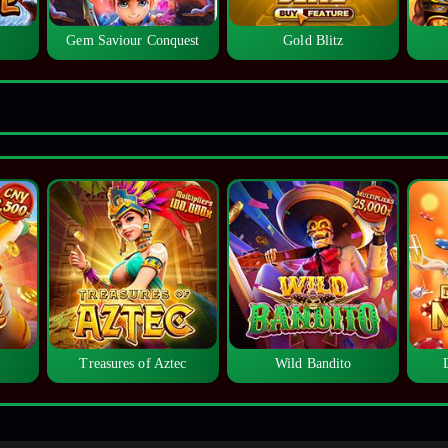
Gem Saviour Conquest
Gold Blitz
Treasures of Aztec
Wild Bandito