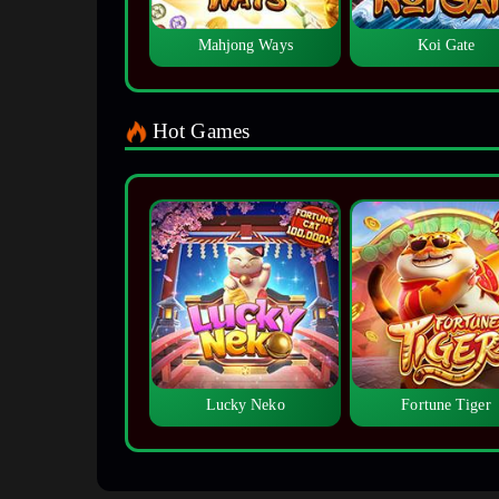
Mahjong Ways
Koi Gate
Hot Games
Lucky Neko
Fortune Tiger