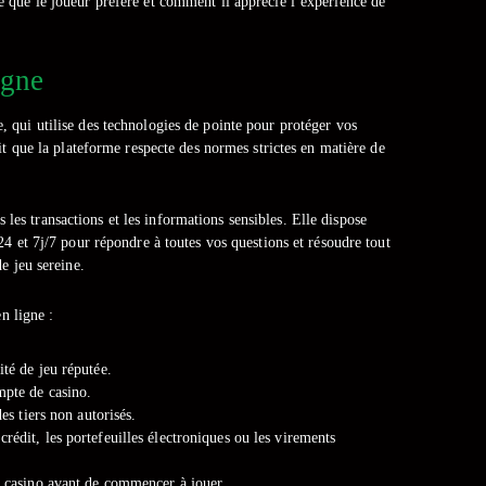
ce que le joueur préfère et comment il apprécie l’expérience de
igne
e, qui utilise des technologies de pointe pour protéger vos
it que la plateforme respecte des normes strictes en matière de
 les transactions et les informations sensibles. Elle dispose
4 et 7j/7 pour répondre à toutes vos questions et résoudre tout
e jeu sereine.
n ligne :
ité de jeu réputée.
pte de casino.
s tiers non autorisés.
crédit, les portefeuilles électroniques ou les virements
du casino avant de commencer à jouer.