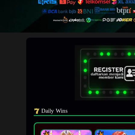
Daily Wins