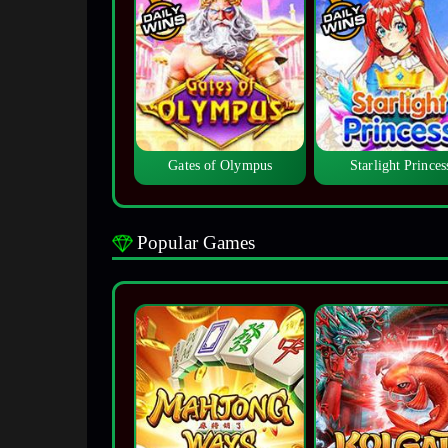
Gates of Olympus
Starlight Princes
Popular Games