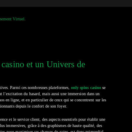
sement Virtuel.
casino et un Univers de
ratives. Parmi ces nombreuses plateformes,
only spins casino
se
t l’excitation du hasard, mais aussi une immersion dans un
s en ligne, et en particulier de ceux qui se concentrent sur les
ionnants depuis le confort de son foyer.
ence et le service client, des aspects essentiels pour établir une
plus immersives, grâce à des graphismes de haute qualité, des
tégies pour maximiser ses chances de gains, est donc primordial