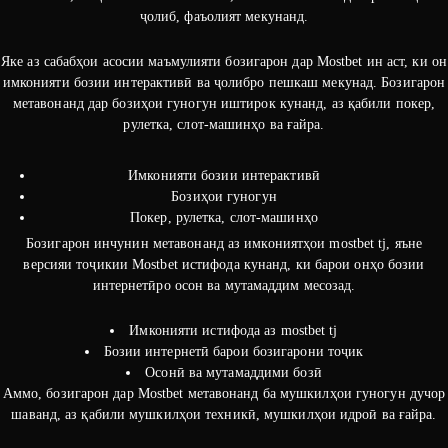
ҷолиб, фаъолият мекунанд.
Яке аз сабабҳои асосии маъмулияти бозигарон дар Mostbet ин аст, ки он
имконияти бозии интерактивӣ ва ҷолибро пешкаш мекунад. Бозигарон
метавонанд дар бозиҳои гуногун иштирок кунанд, аз қабили покер,
рулетка, слот-машинҳо ва ғайра.
Имконияти бозии интерактивӣ
Бозиҳои гуногун
Покер, рулетка, слот-машинҳо
Бозигарон инчунин метавонанд аз имкониятҳои mostbet tj, яъне
версияи тоҷикии Mostbet истифода кунанд, ки барои онҳо бозии
интернетӣро осон ва мутамаддим месозад.
Имконияти истифода аз mostbet tj
Бозии интернетӣ барои бозигарони тоҷик
Осонӣ ва мутамаддими бозӣ
Аммо, бозигарон дар Mostbet метавонанд ба мушкилҳои гуногун дучор
шаванд, аз қабили мушкилҳои техникӣ, мушкилҳои идроӣ ва ғайра.