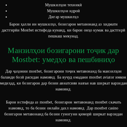
Мушкилҳои техникӣ
Мушкилҳои идроӣ
Дигар мушкилҳо
Барои ҳалли ин мушкилҳо, бозигарон метавонанд аз хидмати
дастгирӣи Mostbet истифода кунанд, ки барои онҳо кумак ва дастгирӣ
пешкаш мекунад.
Манзилҳои бозигарони тоҷик дар
Mostbet: умедҳо ва пешбиниҳо
Дар ҷаҳонии mostbet, бозигарони тоҷик метавонанд ба манзилҳои
баланди бозӣ расидан намоянд. Ба вуҷуд омадани mostbet aviator имкон
медиҳад, ки бозигарон дар бозии авиатсияи навъи нав ширкат варзидан
намоянд.
Барои истифода аз mostbet, бозигарон метавонанд mostbet скачать
намоянд, то ба бозии онлайн дахл намоянд. Дар mostbet casino
бозигарон метавонанд ба бозии гуногуни қиморӣ ширкат варзидан
намоянд.