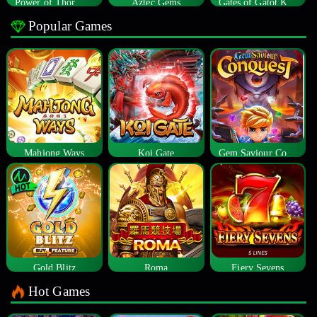
Power of Thor Megaways
Aztec Gems
Gates of Gatot Kaca
Popular Games
Mahjong Ways
Koi Gate
Gem Saviour Conquest
Gold Blitz
Roma
Fiery Sevens
Hot Games