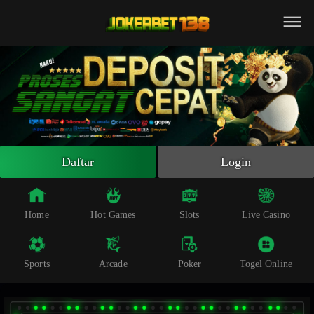
Beranda
Slot Online
Live Casino
Sportsbook
Arcade
Togel Online
Daftar
Login
Poker
Whatsapp
Home
Hot Games
Slots
Live Casino
Telegram
Sports
Arcade
Poker
Togel Online
Livechat