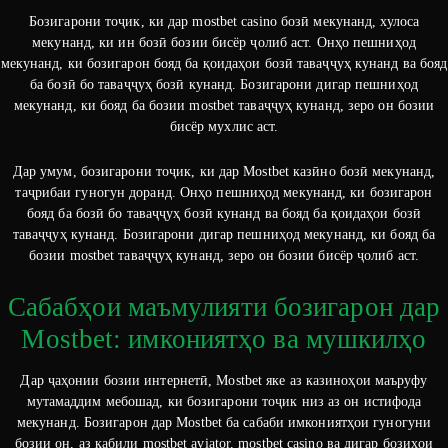
Бозигарони тоҷик, ки дар mostbet casino бозӣ мекунанд, хулоса
мекунанд, ки ин бозӣ бозии бисёр ҷолиб аст. Онҳо пешниҳод
мекунанд, ки бозигарон бояд ба қоидаҳои бозӣ таваҷҷуҳ кунанд ва бояд
ба бозӣ бо таваҷҷуҳ бозӣ кунанд. Бозигарони дигар пешниҳод
мекунанд, ки бояд ба бозии mostbet таваҷҷуҳ кунанд, зеро он бозии
бисёр мухлис аст.
Дар умум, бозигарони тоҷик, ки дар Mostbet казӣно бозӣ мекунанд,
таҷрибаи гуногун доранд. Онҳо пешниҳод мекунанд, ки бозигарон
бояд ба бозӣ бо таваҷҷуҳ бозӣ кунанд ва бояд ба қоидаҳои бозӣ
таваҷҷуҳ кунанд. Бозигарони дигар пешниҳод мекунанд, ки бояд ба
бозии mostbet таваҷҷуҳ кунанд, зеро он бозии бисёр ҷолиб аст.
Сабабҳои маъмулияти бозигарон дар
Mostbet: имкониятҳо ва мушкилҳо
Дар ҷаҳонии бозии интернетӣ, Mostbet яке аз казиноҳои маъруфу
мутамаддим мебошад, ки бозигарони тоҷик низ аз он истифода
мекунанд. Бозигарон дар Mostbet ба сабаби имкониятҳои гуногуни
бозии он, аз қабили mostbet aviator, mostbet casino ва дигар бозиҳои