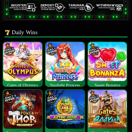
Daily Wins
Gates of Olympus
Starlight Princess
Sweet Bonanza