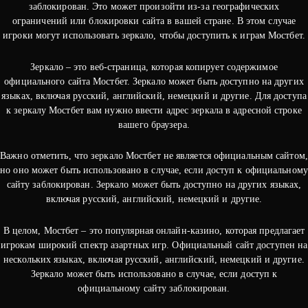
заблокирован. Это может произойти из-за географических
ограничений или блокировки сайта в вашей стране. В этом случае
игроки могут использовать зеркало, чтобы доступить к играм Мостбет.
Зеркало – это веб-страница, которая копирует содержимое
официального сайта Мостбет. Зеркало может быть доступно на других
языках, включая русский, английский, немецкий и другие. Для доступа
к зеркалу Мостбет вам нужно ввести адрес зеркала в адресной строке
вашего браузера.
Важно отметить, что зеркало Мостбет не является официальным сайтом,
но оно может быть использовано в случае, если доступ к официальному
сайту заблокирован. Зеркало может быть доступно на других языках,
включая русский, английский, немецкий и другие.
В целом, Мостбет – это популярная онлайн-казино, которая предлагает
игрокам широкий спектр азартных игр. Официальный сайт доступен на
нескольких языках, включая русский, английский, немецкий и другие.
Зеркало может быть использовано в случае, если доступ к
официальному сайту заблокирован.