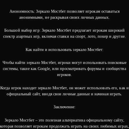
Анонимность: Зеркало Мостбет позволяет игрокам оставаться
анонимными, не раскрывая своих личных данных.
Большой выбор игр: Зеркало Мостбет предлагает игрокам широкий
спектр азартных игр, включая ставки на спорт, лото, покер и другие.
Как найти и использовать зеркало Мостбет:
Чтобы найти зеркало Мостбет, игроки могут использовать поисковые
системы, такие как Google, или просматривать форумы и сообщества
игроков.
Когда игрок находит зеркало Мостбет, он может использовать его, как и
официальный сайт, вводя свои личные данные и начиная играть.
Заключение:
Зеркало Мостбет – это полезная альтернатива официальному сайту,
которая позволяет игрокам продолжать играть на своих любимых играх,