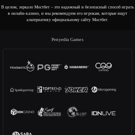
В целом, зеркало Мостбет – это надежный и безопасный способ играть
в онлайн-казино, и мы рекомендуем его игрокам, которые ищут
альтернативу официальному сайту Мостбет.
Penyedia Games