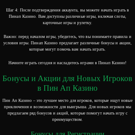
Шаг 4: После подтверждения аккаунта, вы можете начать играть в
Пинап Казино. Вам доступны различные игры, включая слоты,
карточные игры и рулетку.
Важно: перед началом игры, убедитесь, что вы понимаете правила и
условия игры. Пинап Казино предлагает различные бонусы и акции,
которые могут помочь вам начать играть.
Начните играть сегодня и насладитесь играми в Пинап Казино!
Бонусы и Акции для Новых Игроков
в Пин Ап Казино
Пин Ап Казино – это лучшее место для игроков, которые ищут новые
приключения и возможности для выигрыша. Для новых игроков мы
предлагаем ряд бонусов и акций, которые помогут начать игру с
преимуществом.
Бонусы для Регистрации