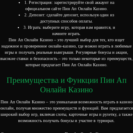
1. Регистрация: зарегистрируйте свой аккаунт на
официальном сайте Пин Ап Онлайн Казино.
2. Депозит: сделайте депозит, используя один из
доступных способов оплаты.
3. Играть: выберите игру, которая вам нравится, и
начните играть.
Пин Ап Онлайн Казино – это лучший выбор для тех, кто ищет
надежное и проверенное онлайн-казино, где можно играть в любимые
игры и получать реальные выигрыши. Регулярные бонусы и акции,
высокие ставки и безопасность – это только некоторые из преимуществ,
которые предлагает Пин Ап Онлайн Казино.
Преимущества и Функции Пин Ап
Онлайн Казино
Пин Ап Онлайн Казино – это уникальная возможность играть в казино
онлайн, получая множество преимуществ и функций. Вам предлагается
широкий выбор игр, включая слоты, карточные игры и рулетку, а также
возможность получать бонусы и участие в турнирах.