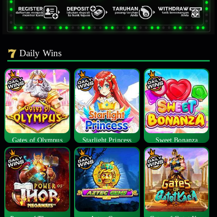
Daily Wins
Gates of Olympus
Starlight Princess
Sweet Bonanza