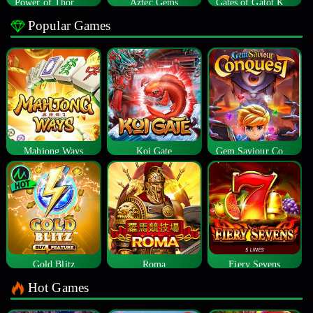
Power of Thor Megaways
Aztec Gems
Gates of Gatot Kaca
Popular Games
Mahjong Ways
Koi Gate
Gem Saviour Conquest
Gold Blitz
Roma
Fiery Sevens
Hot Games