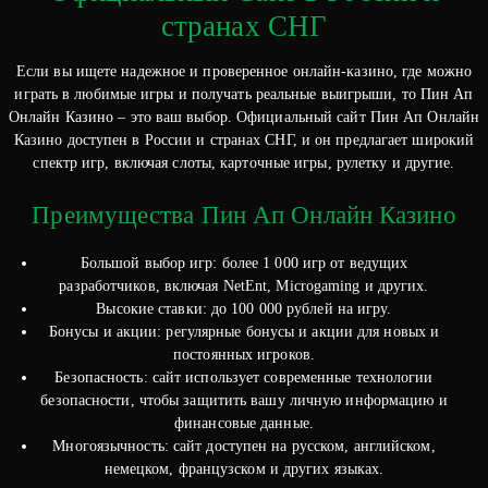
странах СНГ
Если вы ищете надежное и проверенное онлайн-казино, где можно
играть в любимые игры и получать реальные выигрыши, то Пин Ап
Онлайн Казино – это ваш выбор. Официальный сайт Пин Ап Онлайн
Казино доступен в России и странах СНГ, и он предлагает широкий
спектр игр, включая слоты, карточные игры, рулетку и другие.
Преимущества Пин Ап Онлайн Казино
Большой выбор игр: более 1 000 игр от ведущих
разработчиков, включая NetEnt, Microgaming и других.
Высокие ставки: до 100 000 рублей на игру.
Бонусы и акции: регулярные бонусы и акции для новых и
постоянных игроков.
Безопасность: сайт использует современные технологии
безопасности, чтобы защитить вашу личную информацию и
финансовые данные.
Многоязычность: сайт доступен на русском, английском,
немецком, французском и других языках.