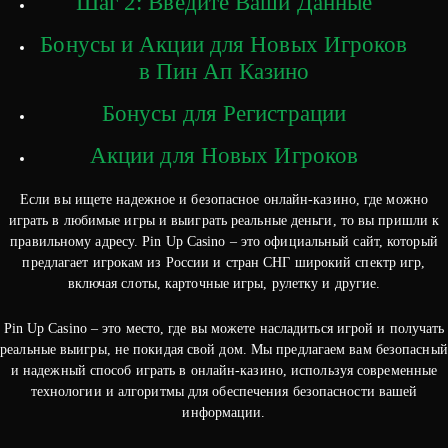
Шаг 2: Введите Ваши Данные
Бонусы и Акции для Новых Игроков
в Пин Ап Казино
Бонусы для Регистрации
Акции для Новых Игроков
Если вы ищете надежное и безопасное онлайн-казино, где можно
играть в любимые игры и выиграть реальные деньги, то вы пришли к
правильному адресу. Pin Up Casino – это официальный сайт, который
предлагает игрокам из России и стран СНГ широкий спектр игр,
включая слоты, карточные игры, рулетку и другие.
Pin Up Casino – это место, где вы можете насладиться игрой и получать
реальные выигры, не покидая свой дом. Мы предлагаем вам безопасный
и надежный способ играть в онлайн-казино, используя современные
технологии и алгоритмы для обеспечения безопасности вашей
информации.