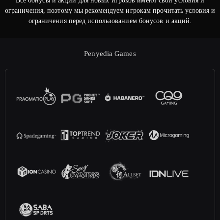
Все бонусы и акции для новых игроков имеют свои условия и
ограничения, поэтому мы рекомендуем игрокам прочитать условия и
ограничения перед использованием бонусов и акций.
Penyedia Games