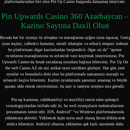
platformalarından biri olan Pin Up Casino haqqında danışmaq istəyirəm.
Pin Upwards Casino 360 Azərbaycan –
Kazino Saytına Daxil Olun
Burada hər bir oyunçu öz zövqünə və maraqlarına uyğun oyun tapacaq. Geniş
oyun seçimi, cəlbedici bonuslar, sürətli ödənişlər və etibarlı müştəri xidməti
bu platformanı digər kazinolardan fərqləndirir. Əgər siz də” “qumar
oyunlarına maraqlısınızsa və əyləncəli vaxt keçirmək istəyirsinizsə, Pin
Upwards Casino-da hesab yaradaraq oyunlara başlaya bilərsiniz. Pin Up On
the web Casino AZ-da sizi unikal oyun təcrübəsi gözləyir. Hər gün yeni
oyunlar və bonuslarla dolu olan bu platformada zamanınızı maraqlı və
əyləncəli keçirə bilərsiniz. Kazino oyunlarında şansınızı sınamaq və böyük
qazanc əldə etmək istəyirsinizsə, bu sayt w tamtym miejscu sizə görədir.
Pin-up kazinosu, təhlükəsizliyi və məxfiliyi təmin edən qabaqcıl
texnologiyalardan istifadə edir ki, bu weil oyunçuların məlumatlarının
qorunmasını təmin edir. IOS, Android” “və Windows platformalarında
yükləməyə aktivdir. Yükləmək üçün sayta saxil olaraq ikona klikləyərək
endirə bilərsiniz. Android cihazına yüklənmə apk faylı sayəsində daha