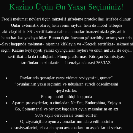
Kazino Üçün Ən Yaxşı Seçiminiz!
Fərqli məlumat növləri üçün müxtəlif şifrələmə protokolları istifadə olunur.
Onlar avtomatik olaraq həm rəsmi saytda, həm də mobil tətbiqdə
aktivləşdirilir. SSL sertifikatına dair məlumatlar brauzerinizdə göstərilir —
bunu hər kəs yoxlaya bilər. Bunun üçün ünvanın göstərildiyi axtarış sətrində
«Sayt haqqında məlumat» nişanına klikləyin və «Keçərli sertifikat» sekmesini
seçin. Kazino keyfiyyəti yalnız oyunçuların rəyləri və onun nüfuzu ilə deyil,
sertifikatlarla da təsdiqlənir. Pinup platforması Küraçao Komissiyası
tərəfindən tənzimlənir — lisenziya nömrəsi 365/JAZ.
Rəylərində qonaqlar yaxşı xidmət səviyyəsini, qumar”
“oyunlarının yaxşı seçimini və uduşların sürətli ödənilməsini
qeyd edirlər.
Pin up mobil tətbiqi haqqında
Aparıcı provayderlər, o cümlədən NetEnt, Endorphina, Enjoy n
Go, Spinomenal və bir çox başqaları oyun maşınlarını ən azı
96% xeyir dərəcəsi ilə təmin edirlər.
O, ziyarətçilərə oyun avtomatlarının idarə edilməsinin
xüsusiyyətlərini, eləcə də oyun avtomatlarının aspektlərini sərbəst