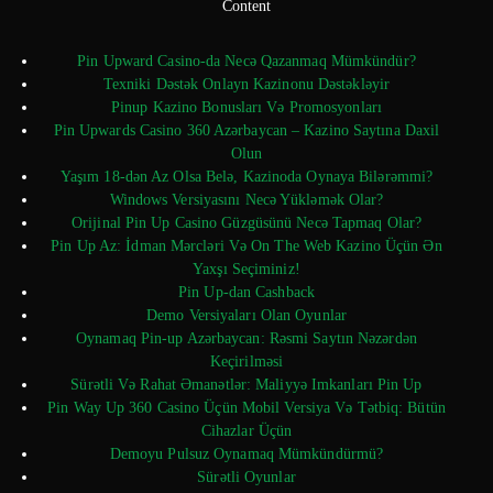
Content
Pin Upward Casino-da Necə Qazanmaq Mümkündür?
Texniki Dəstək Onlayn Kazinonu Dəstəkləyir
Pinup Kazino Bonusları Və Promosyonları
Pin Upwards Casino 360 Azərbaycan – Kazino Saytına Daxil
Olun
Yaşım 18-dən Az Olsa Belə, Kazinoda Oynaya Bilərəmmi?
Windows Versiyasını Necə Yükləmək Olar?
Orijinal Pin Up Casino Güzgüsünü Necə Tapmaq Olar?
Pin Up Az: İdman Mərcləri Və On The Web Kazino Üçün Ən
Yaxşı Seçiminiz!
Pin Up-dan Cashback
Demo Versiyaları Olan Oyunlar
Oynamaq Pin-up Azərbaycan: Rəsmi Saytın Nəzərdən
Keçirilməsi
Sürətli Və Rahat Əmanətlər: Maliyyə Imkanları Pin Up
Pin Way Up 360 Casino Üçün Mobil Versiya Və Tətbiq: Bütün
Cihazlar Üçün
Demoyu Pulsuz Oynamaq Mümkündürmü?
Sürətli Oyunlar