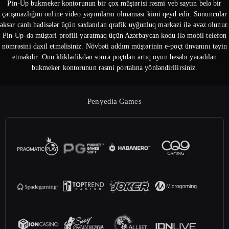
Pin-Up bukmeker kontorunun bir çox müştərisi rəsmi veb saytın belə bir
çatışmazlığını online video yayımların olmaması kimi qeyd edir. Sonuncular
əksər canlı hadisələr üçün saxlanılan qrafik uyğunluq mərkəzi ilə əvəz olunur.
Pin-Up-də müştəri profili yaratmaq üçün Azərbaycan kodu ilə mobil telefon
nömrəsini daxil etməlisiniz. Növbəti addım müştərinin e-poçt ünvanını təyin
etməkdir. Onu kliklədikdən sonra poçtdan artıq oyun hesabı yaradılan
bukmeker kontorunun rəsmi portalına yönləndirilirsiniz.
Penyedia Games