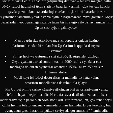
seçimini təklif edir. Ancaq bir çatışmazlıq da” “var – bir çox matçlar, hətta
böyük futbol hadisələri üçün statistik bazarlar verilmir. Çox tez-tez künclər,
qayda pozuntuları, xəbərdarlıqlar, aslar, atışlar kimi bazarlar bazar
siyahısında tamamilə yoxdur və ya oyunun başlamazdan əvvəl görünür. Kiçik
bazarlarda mərc oynamağı nəzərdə tutan bir strategiya ilə oynayırsınızsa, Pin
Up az sizə uyğun gəlməyəcək.
Mən bu gün sizə Azərbaycanda ən populyar onlayn kazino
platformalarından biri olan Pin Up Casino haqqında danışmaq
istəyirəm.
Pin up hədiyyə qutusunda sizi sizi böyük sürprizlər gözləyir.
Qeydiyyatdan dərhal sonra hesabını 2000 rubl və ya daha çox
məbləğdə dolduran oyunçular əmanətin 150% -ni və 250 pulsuz
fırlanma alırlar.
Mobil sayt istifadəçi dostu dizayna malikdir və hətta köhnə
smartfon modellərində də rahatlıqla işləyir.
Pin Up bet online casino xüsusiyyətlərindən biri avtorizasiyanın yalnız
telefonla həyata keçirilməsidir. Hər dəfə sayta daxil olan zaman müştəri
avtorizasiya üçün parol olan SMS kodu alır. Bir tərəfdən, bu, çox rahat deyil,
çünki həmişə telefonunuzun yanınızda olması lazımdır. Digər tərəfdən, bu,
oyunçunun şəxsi hesabının yüksək səviyyədə qorunmasını” “təmin edir.