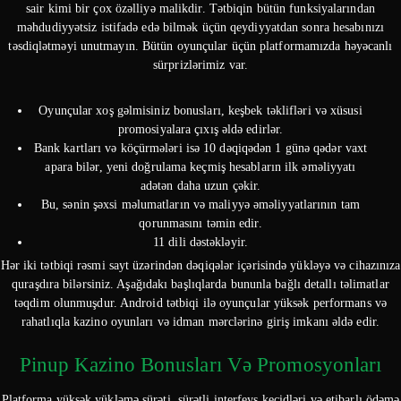
sair kimi bir çox özəlliyə malikdir. Tətbiqin bütün funksiyalarından
məhdudiyyətsiz istifadə edə bilmək üçün qeydiyyatdan sonra hesabınızı
təsdiqlətməyi unutmayın. Bütün oyunçular üçün platformamızda həyəcanlı
sürprizlərimiz var.
Oyunçular xoş gəlmisiniz bonusları, keşbek təklifləri və xüsusi
promosiyalara çıxış əldə edirlər.
Bank kartları və köçürmələri isə 10 dəqiqədən 1 günə qədər vaxt
apara bilər, yeni doğrulama keçmiş hesabların ilk əməliyyatı
adətən daha uzun çəkir.
Bu, sənin şəxsi məlumatların və maliyyə əməliyyatlarının tam
qorunmasını təmin edir.
11 dili dəstəkləyir.
Hər iki tətbiqi rəsmi sayt üzərindən dəqiqələr içərisində yükləyə və cihazınıza
quraşdıra bilərsiniz. Aşağıdakı başlıqlarda bununla bağlı detallı təlimatlar
təqdim olunmuşdur. Android tətbiqi ilə oyunçular yüksək performans və
rahatlıqla kazino oyunları və idman mərclərinə giriş imkanı əldə edir.
Pinup Kazino Bonusları Və Promosyonları
Platforma yüksək yükləmə sürəti, sürətli interfeys keçidləri və etibarlı ödəmə