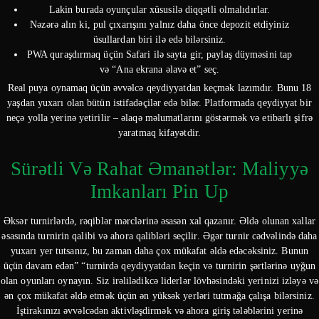
Lakin burada oyunçular xüsusilə diqqətli olmalıdırlar.
Nəzərə alın ki, pul çıxarışını yalnız daha önce depozit etdiyiniz
üsullardan biri ilə edə bilərsiniz.
PWA quraşdırmaq üçün Safari ilə sayta gir, paylaş düyməsini tap
və “Ana ekrana əlavə et” seç.
Real puya oynamaq üçün əvvəlcə qeydiyyatdan keçmək lazımdır. Bunu 18
yaşdan yuxarı olan bütün istifadəçilər edə bilər. Platformada qeydiyyat bir
neçə yolla yerinə yetirilir – əlaqə məlumatlarını göstərmək və etibarlı şifrə
yaratmaq kifayətdir.
Sürətli Və Rahat Əmanətlər: Maliyyə
Imkanları Pin Up
Əksər turnirlərdə, rəqiblər mərclərinə əsasən xal qazanır. Əldə olunan xallar
əsasında turnirin qalibi və ahora qalibləri seçilir. Əgər turnir cədvəlində daha
yuxarı yer tutsanız, bu zaman daha çox mükafat əldə edəcəksiniz. Bunun
üçün davam edən” “turnirdə qeydiyyatdan keçin və turnirin şərtlərinə uyğun
olan oyunları oynayın. Siz irəlilədikcə liderlər lövhəsindəki yerinizi izləyə və
ən çox mükafat əldə etmək üçün ən yüksək yerləri tutmağa çalışa bilərsiniz.
İştirakınızı əvvəlcədən aktivləşdirmək və ahora giriş tələblərini yerinə