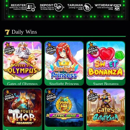
Daily Wins
Gates of Olympus
Starlight Princess
Sweet Bonanza