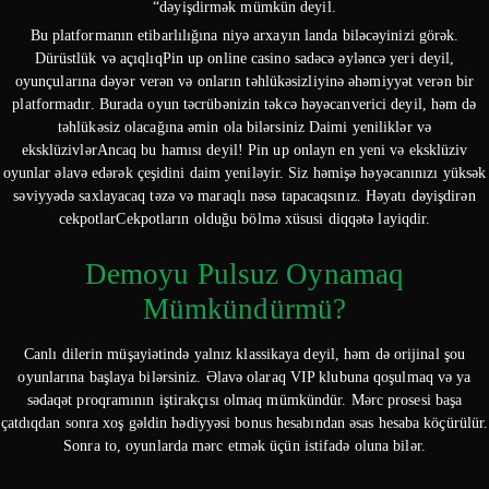
“dəyişdirmək mümkün deyil.
Bu platformanın etibarlılığına niyə arxayın landa biləcəyinizi görək.
Dürüstlük və açıqlıqPin up online casino sadəcə əyləncə yeri deyil,
oyunçularına dəyər verən və onların təhlükəsizliyinə əhəmiyyət verən bir
platformadır. Burada oyun təcrübənizin təkcə həyəcanverici deyil, həm də
təhlükəsiz olacağına əmin ola bilərsiniz Daimi yeniliklər və
eksklüzivlərAncaq bu hamısı deyil! Pin up onlayn en yeni və eksklüziv
oyunlar əlavə edərək çeşidini daim yeniləyir. Siz həmişə həyəcanınızı yüksək
səviyyədə saxlayacaq təzə və maraqlı nəsə tapacaqsınız. Həyatı dəyişdirən
cekpotlarCekpotların olduğu bölmə xüsusi diqqətə layiqdir.
Demoyu Pulsuz Oynamaq
Mümkündürmü?
Canlı dilerin müşayiətində yalnız klassikaya deyil, həm də orijinal şou
oyunlarına başlaya bilərsiniz. Əlavə olaraq VIP klubuna qoşulmaq və ya
sədaqət proqramının iştirakçısı olmaq mümkündür. Mərc prosesi başa
çatdıqdan sonra xoş gəldin hədiyyəsi bonus hesabından əsas hesaba köçürülür.
Sonra to, oyunlarda mərc etmək üçün istifadə oluna bilər.