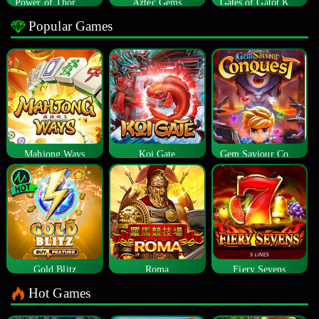
Power of Thor Megaways
Aztec Gems
Gates of Gatot Kaca
Popular Games
Mahjong Ways
Koi Gate
Gem Saviour Conquest
Gold Blitz
Roma
Fiery Sevens
Hot Games