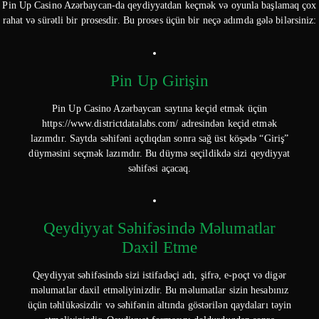
Pin Up Casino Azərbaycan-da qeydiyyatdan keçmək və oyunla başlamaq çox
rahat və sürətli bir prosesdir. Bu proses üçün bir neçə adımda gələ bilərsiniz:
Pin Up Girişin
Pin Up Casino Azərbaycan saytına keçid etmək üçün
https://www.districtdatalabs.com/ adresindən keçid etmək
lazımdır. Saytda səhifəni açdıqdan sonra sağ üst köşədə “Giriş”
düyməsini seçmək lazımdır. Bu düymə seçildikdə sizi qeydiyyat
səhifəsi açacaq.
Qeydiyyat Səhifəsində Məlumatlar
Daxil Etme
Qeydiyyat səhifəsində sizi istifadəçi adı, şifrə, e-poçt və digər
məlumatlar daxil etməliyinizdir. Bu məlumatlar sizin hesabınız
üçün təhlükəsizdir və səhifənin altında göstərilən qaydaları təyin