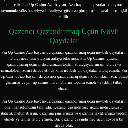
təmin edir. Pin Up Casino Azərbaycan, Azərbaycanın qazanları və oyunçu
rayonunda yüksək səviyyədə faaliyyət göstərən pinup casino tərəfindən təşkil
edilib.
Qazancı Qazandırmaq Üçün Növli
Qaydalar
Pin Up Casino Azərbaycan-da qazancı qazandırmaq üçün növbəli qaydaların
tətbiqi necə təsir etdiyini anlaya bilərsiniz. Pin Up Casino, qazancı
qazandırmaq üçün məhsulunuzun təhlili, strategiyalarınızın tətbiqi və
mənzilələrinizdən istifadə etmək kimi növbəli bir qaydalar tətbiq etməli. Pin
Up Casino Azərbaycan-da qazancı qazandırmaq üçün ilk adımlarınızda, pinup
girişinizi və pin up casino məlumatlarını təqdim etməli və təhlili tətbiq
etməli.
Pin Up Casino Azərbaycan-da qazancı qazandırmaq üçün növbəli qaydaların
biri, məhsulunuzun təhlilidir. Qazancı qazandırmaq üçün, məhsulunuzun
statistik məlumatlarını, qazanma şanslarınızı və qazanma təkliflərinizi təqdim
etməli və təhlili tətbiq etməli. Bu, qazancı qazandırmaq üçün növbəli bir
qayda olur.