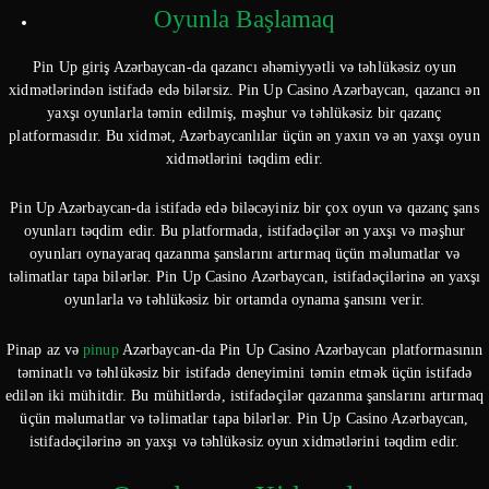
Oyunla Başlamaq
Pin Up giriş Azərbaycan-da qazancı əhəmiyyətli və təhlükəsiz oyun
xidmətlərindən istifadə edə bilərsiz. Pin Up Casino Azərbaycan, qazancı ən
yaxşı oyunlarla təmin edilmiş, məşhur və təhlükəsiz bir qazanç
platformasıdır. Bu xidmət, Azərbaycanlılar üçün ən yaxın və ən yaxşı oyun
xidmətlərini təqdim edir.
Pin Up Azərbaycan-da istifadə edə biləcəyiniz bir çox oyun və qazanç şans
oyunları təqdim edir. Bu platformada, istifadəçilər ən yaxşı və məşhur
oyunları oynayaraq qazanma şanslarını artırmaq üçün məlumatlar və
təlimatlar tapa bilərlər. Pin Up Casino Azərbaycan, istifadəçilərinə ən yaxşı
oyunlarla və təhlükəsiz bir ortamda oynama şansını verir.
Pinap az və
pinup
Azərbaycan-da Pin Up Casino Azərbaycan platformasının
təminatlı və təhlükəsiz bir istifadə deneyimini təmin etmək üçün istifadə
edilən iki mühitdir. Bu mühitlərdə, istifadəçilər qazanma şanslarını artırmaq
üçün məlumatlar və təlimatlar tapa bilərlər. Pin Up Casino Azərbaycan,
istifadəçilərinə ən yaxşı və təhlükəsiz oyun xidmətlərini təqdim edir.