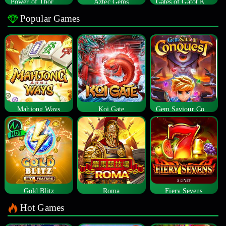
Power of Thor Megaways
Aztec Gems
Gates of Gatot Kaca
Popular Games
Mahjong Ways
Koi Gate
Gem Saviour Conquest
Gold Blitz
Roma
Fiery Sevens
Hot Games