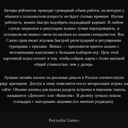
Авторы рейтингов проводят громадный объем работы, на которую у
обычного пользователя попросту не будет столько времени. Изучая
рейтинги, можно быстро подобрать подходящий вариант. В любом
случае лицензию и репутацию казино лучше перепроверить, в
остальном же можно смело полагаться на знания специалистов. Rox
Casino привлекает игроков быстрой регистрацией и регулярными
турнирами с призами. Bitstarz — признанное крипто-казино с
мгновенными выплатами и большим выбором игр. Цель этой
карточной игры состоит в том, чтобы собрать карты с более высокой
общей стоимостью, чем у дилера.
Лучшие онлайн казино на реальные деньги в России соответствуют
ряду критериев. Доступ к нему появляется после авторизации игрока на
сайте. Обычно кнопка для вызова раздела встроена в верхнюю панель,
называется «Депозит» или «Кошелек». В десятку лучших вошли
площадки с выгодными акциями (по мнению редакции).
Penyedia Games