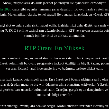
Ancak, milyonlarca dolarlık jackpot potansiyeli ile oyuncuları cezbediyor.
lar 2026
craps gibi oyunlar tamamen şansa dayalıdır. Bu oyunlarda strateji sı
irlenir. Matematiksel olarak, temel strateji ile oynanan Blackjack en yüksek R
çi slot oyunları daha riskli kabul edilir. Bahislerinizi daha düşük varyanslı
nu (UKGC ) online casinoların düzenleyicisidir. RTP ve varyans arasında doğru
vermek için her ikisi de dikkate alınmalıdır.
RTP Oranı En Yüksek
kazanma mekanizması, oyuna ekstra bir heyecan katar. Klasik meyve makinesi
ek volatiliteli bu oyun, progressive jackpot özelliği ile büyük kazanç potansiy
yer alır. Üçüncü taraf incelemelerine ve bağımsız testlere dikkat edin.
ha fazla kazanç potansiyeli sunar. En yüksek geri ödeme sıklığına sahip olan s
lar doğrudan mega ve big win ödemeler alma olanağına erişiyorlar. Yüksek RT
esi gereken bazı unsurlar bulunmaktadır. Örneğin, gerçek oyun deneyimleri ve
konusunda bilgi verebilir.
larının sunduğu avantajlara odaklanacağız. Mobil cihazlar üzerinden Betandyou