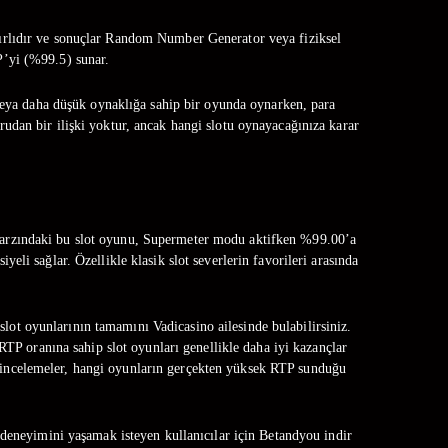
nırlıdır ve sonuçlar Random Number Generator veya fiziksel
TP’yi (%99.5) sunar.
 veya daha düşük oynaklığa sahip bir oyunda oynarken, para
dan bir ilişki yoktur, ancak hangi slotu oynayacağınıza karar
 tarzındaki bu slot oyunu, Supermeter modu aktifken %99.00’a
eli sağlar. Özellikle klasik slot severlerin favorileri arasında
lot oyunlarının tamamını Vadicasino ailesinde bulabilirsiniz.
P oranına sahip slot oyunları genellikle daha iyi kazançlar
 incelemeler, hangi oyunların gerçekten yüksek RTP sunduğu
 deneyimini yaşamak isteyen kullanıcılar için Betandyou indir