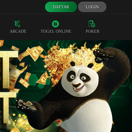
DAFTAR
LOGIN
ARCADE
TOGEL ONLINE
POKER