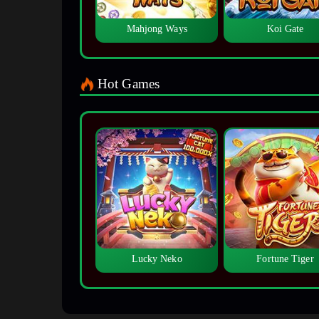
Mahjong Ways
Koi Gate
Hot Games
Lucky Neko
Fortune Tiger