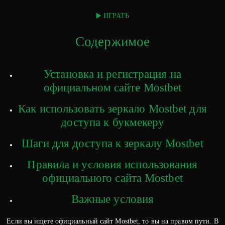
▶️ ИГРАТЬ
Содержимое
Установка и регистрация на
официальном сайте Mostbet
Как использовать зеркало Mostbet для
доступа к букмекеру
Шаги для доступа к зеркалу Mostbet
Правила и условия использования
официального сайта Mostbet
Важные условия
Если вы ищете официальный сайт Mostbet, то вы на правом пути. В