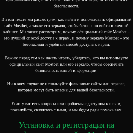
безопасности.
В этом тексте мы рассмотрим, как найти и использовать официальный
сайт Mostbet, а также его зеркало, чтобы безопасно войти в личный
кабинет. Мы также рассмотрим, почему официальный сайт Mostbet –
это лучший способ доступа к играм, и почему зеркало Mostbet – это
безопасный и удобный способ доступа к играм.
Важно: перед тем как начать играть, убедитесь, что вы используете
официальный сайт Mostbet или его зеркало, чтобы обеспечить
безопасность вашей информации.
Ни в коем случае не используйте фальшивые сайты или зеркала,
которые могут быть опасны для вашей безопасности.
Если у вас есть вопросы или проблемы с доступом к играм,
пожалуйста, свяжитесь с нами, и мы будем рады помочь вам.
Установка и регистрация на