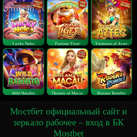
Lucky Neko
Fortune Tiger
Treasures of Aztec
Wild Bandito
Dreams of Macau
Rooster Rumble
Мостбет официальный сайт и
зеркало рабочее – вход в БК
Mostbet