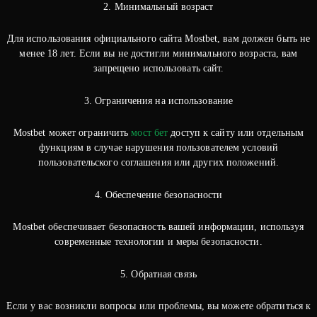
2. Минимальный возраст
Для использования официального сайта Mostbet, вам должен быть не
менее 18 лет. Если вы не достигли минимального возраста, вам
запрещено использовать сайт.
3. Ограничения на использование
Mostbet может ограничить
мост бет
доступ к сайту или отдельным
функциям в случае нарушения пользователем условий
пользовательского соглашения или других положений.
4. Обеспечение безопасности
Mostbet обеспечивает безопасность вашей информации, используя
современные технологии и меры безопасности.
5. Обратная связь
Если у вас возникли вопросы или проблемы, вы можете обратиться к