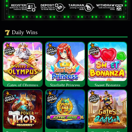
Daily Wins
Gates of Olympus
Starlight Princess
Sweet Bonanza