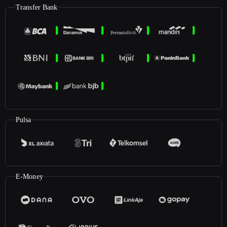
Transfer Bank
Pulsa
E-Money