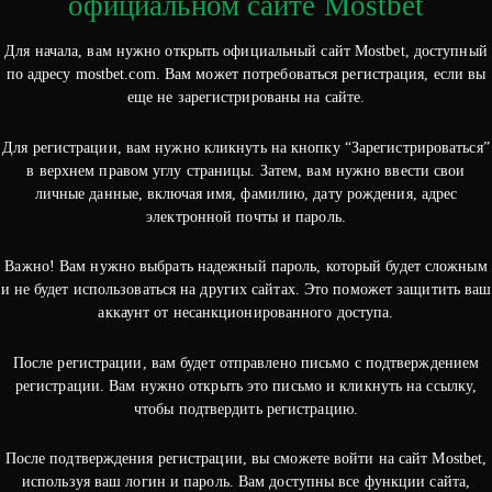
официальном сайте Mostbet
Для начала, вам нужно открыть официальный сайт Mostbet, доступный
по адресу mostbet.com. Вам может потребоваться регистрация, если вы
еще не зарегистрированы на сайте.
Для регистрации, вам нужно кликнуть на кнопку “Зарегистрироваться”
в верхнем правом углу страницы. Затем, вам нужно ввести свои
личные данные, включая имя, фамилию, дату рождения, адрес
электронной почты и пароль.
Важно! Вам нужно выбрать надежный пароль, который будет сложным
и не будет использоваться на других сайтах. Это поможет защитить ваш
аккаунт от несанкционированного доступа.
После регистрации, вам будет отправлено письмо с подтверждением
регистрации. Вам нужно открыть это письмо и кликнуть на ссылку,
чтобы подтвердить регистрацию.
После подтверждения регистрации, вы сможете войти на сайт Mostbet,
используя ваш логин и пароль. Вам доступны все функции сайта,