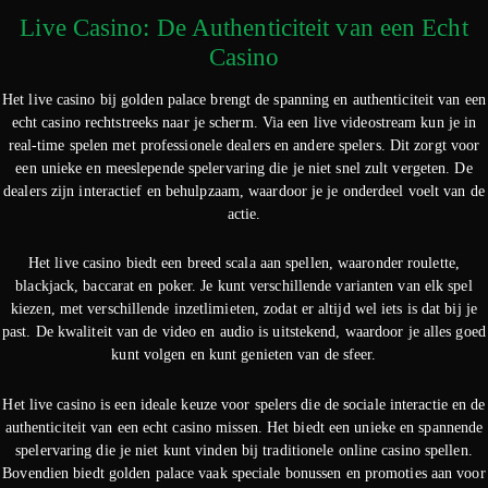
Live Casino: De Authenticiteit van een Echt
Casino
Het live casino bij golden palace brengt de spanning en authenticiteit van een
echt casino rechtstreeks naar je scherm. Via een live videostream kun je in
real-time spelen met professionele dealers en andere spelers. Dit zorgt voor
een unieke en meeslepende spelervaring die je niet snel zult vergeten. De
dealers zijn interactief en behulpzaam, waardoor je je onderdeel voelt van de
actie.
Het live casino biedt een breed scala aan spellen, waaronder roulette,
blackjack, baccarat en poker. Je kunt verschillende varianten van elk spel
kiezen, met verschillende inzetlimieten, zodat er altijd wel iets is dat bij je
past. De kwaliteit van de video en audio is uitstekend, waardoor je alles goed
kunt volgen en kunt genieten van de sfeer.
Het live casino is een ideale keuze voor spelers die de sociale interactie en de
authenticiteit van een echt casino missen. Het biedt een unieke en spannende
spelervaring die je niet kunt vinden bij traditionele online casino spellen.
Bovendien biedt golden palace vaak speciale bonussen en promoties aan voor