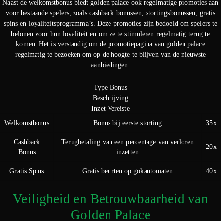
Naast de welkomstbonus biedt golden palace ook regelmatige promoties aan
voor bestaande spelers, zoals cashback bonussen, stortingsbonussen, gratis
spins en loyaliteitsprogramma’s. Deze promoties zijn bedoeld om spelers te
belonen voor hun loyaliteit en om ze te stimuleren regelmatig terug te
komen. Het is verstandig om de promotiepagina van golden palace
regelmatig te bezoeken om op de hoogte te blijven van de nieuwste
aanbiedingen.
Type Bonus
Beschrijving
Inzet Vereiste
Welkomstbonus
Bonus bij eerste storting
35x
Cashback
Terugbetaling van een percentage van verloren
20x
Bonus
inzetten
Gratis Spins
Gratis beurten op gokautomaten
40x
Veiligheid en Betrouwbaarheid van
Golden Palace