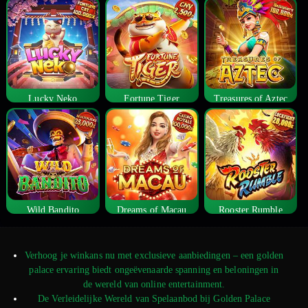
Lucky Neko
Fortune Tiger
Treasures of Aztec
Wild Bandito
Dreams of Macau
Rooster Rumble
Verhoog je winkans nu met exclusieve aanbiedingen – een golden
palace ervaring biedt ongeëvenaarde spanning en beloningen in
de wereld van online entertainment.
De Verleidelijke Wereld van Spelaanbod bij Golden Palace